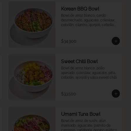
Korean BBQ Bowl
Bowl de arroz blanco, cerdo 
desmechado, aguacate, coleslaw, 
cebollín, cilantro, ajonjolí, cebolla 
crunch y salsa Korean BBQ.
$34.900
Sweet Chilli Bowl
Bowl de arroz blanco, pollo 
apanado, coleslaw, aguacate, piña, 
cebollín, ajonjolí y salsa sweet chilli.
$33.500
Umami Tuna Bowl
Bowl de arroz de sushi, atún 
marinado, aguacate, palmito de 
cangrejo, zanahoria, pepino asiático, 