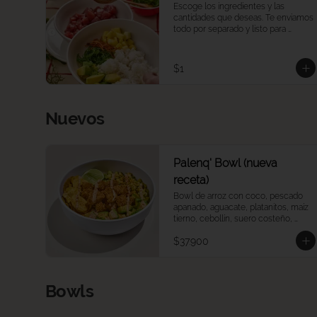
Escoge los ingredientes y las 
cantidades que deseas. Te enviamos 
todo por separado y listo para 
consumir, para que puedas armar 
una barra de pokes en tu casa u 
oficina, a tu ritmo y a tu manera. 
$1
Ideal para compartir, eventos o 
reuniones. 

Las porciones corresponden a las 
Nuevos
cantidades estándar de nuestros 
platos medianos.
Palenq' Bowl (nueva
receta)
Bowl de arroz con coco, pescado 
apanado, aguacate, platanitos, maíz 
tierno, cebollín, suero costeño, 
páprika y una rodaja de limón.
$37.900
Bowls