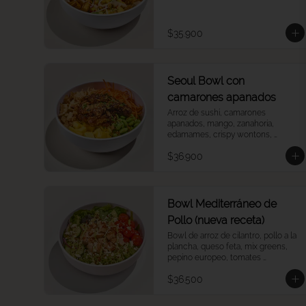
aguacate, ají dulce, cebolla morada 
y cilantro, salsa acevichada.
$35.900
Seoul Bowl con
camarones apanados
Arroz de sushi, camarones 
apanados, mango, zanahoria, 
edamames, crispy wontons, 
furikake, salsa Korean BBQ.
$36.900
Bowl Mediterráneo de
Pollo (nueva receta)
Bowl de arroz de cilantro, pollo a la 
plancha, queso feta, mix greens, 
pepino europeo, tomates 
confitados, cebolla morada, quinoa 
$36.500
crocantes, y vinagreta green 
goddess.