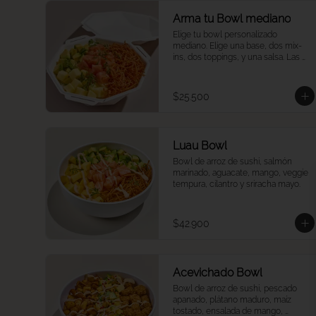
Arma tu Bowl mediano
Elige tu bowl personalizado 
mediano. Elige una base, dos mix-
ins, dos toppings, y una salsa. Las 
proteínas se eligen y cobran por 
aparte.
$25.500
Luau Bowl
Bowl de arroz de sushi, salmón 
marinado, aguacate, mango, veggie 
tempura, cilantro y sriracha mayo.
$42.900
Acevichado Bowl
Bowl de arroz de sushi, pescado 
apanado, plátano maduro, maíz 
tostado, ensalada de mango, 