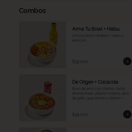
Combos
Arma Tu Bowl + Hatsu
Arma tu bowl mediano + Hatsu a 
elección.
$35.000
De Origen + Cocacola
Bowl de arroz con cilantro, cerdo 
desmechado, plátano maduro, pico 
de gallo, guacamole y cilantro + 
Coca Cola a tu elección.
$39.000