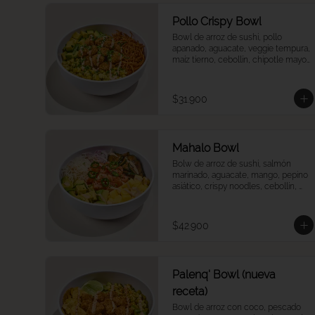
Pollo Crispy Bowl
Bowl de arroz de sushi, pollo 
apanado, aguacate, veggie tempura, 
maíz tierno, cebollín, chipotle mayo 
y teriyaki.
$31.900
Mahalo Bowl
Bolw de arroz de sushi, salmón 
marinado, aguacate, mango, pepino 
asiático, crispy noodles, cebollín, 
jalapeños, cebolla morada, quinoa 
crocante y salsa acevichada
$42.900
Palenq' Bowl (nueva
receta)
Bowl de arroz con coco, pescado 