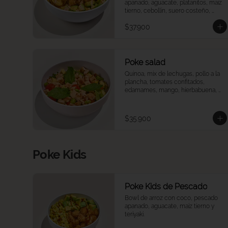
apanado, aguacate, platanitos, maíz 
tierno, cebollín, suero costeño, 
páprika y una rodaja de limón.
$37.900
Poke salad
Quinoa, mix de lechugas, pollo a la 
plancha, tomates confitados, 
edamames, mango, hierbabuena, 
salsa ponzu.
$35.900
Poke Kids
Poke Kids de Pescado
Bowl de arroz con coco, pescado 
apanado, aguacate, maíz tierno y 
teriyaki.