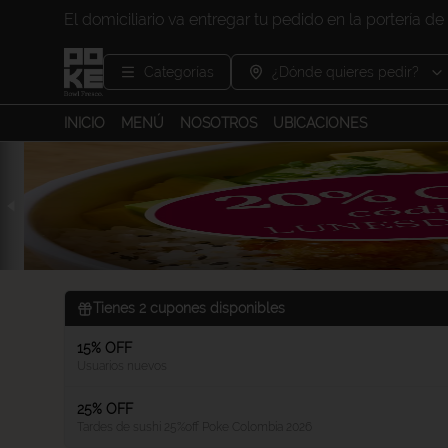
El domiciliario va entregar tu pedido en la portería de 
Categorías
¿Dónde quieres pedir?
INICIO
MENÚ
NOSOTROS
UBICACIONES
Tienes
2
cupones disponibles
15% OFF
Usuarios nuevos
25% OFF
Tardes de sushi 25%off Poke Colombia 2026