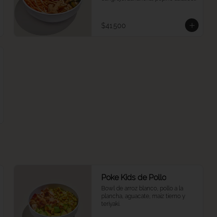
crispy wontons, ajonjolí y umami 
mayo.
$41.500
Poke Kids de Pollo
Bowl de arroz blanco, pollo a la 
plancha, aguacate, maíz tierno y 
teriyaki.