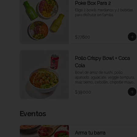
Poke Box Para 2
Elige 2 bowls medianos y 2 bebidas 
para disfrutar en familia.
$77.600
Pollo Crispy Bowl + Coca
Cola
Bowl de arroz de sushi, pollo 
apanado, aguacate, veggie tempura, 
maíz tierno, cebollín, chipotle mayo 
y teriyaki + Cocacola a tu elección.
$39.000
Eventos
Arma tu barra