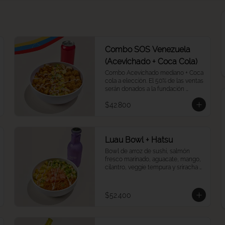
Combo SOS Venezuela
(Acevichado + Coca Cola)
Combo Acevichado mediano + Coca 
cola a elección. El 50% de las ventas 
serán donados a la fundación 
Impaktemos para apoyar a las 
$42.800
víctimas del terremoto en 
Venezuela.
Luau Bowl + Hatsu
Bowl de arroz de sushi, salmón 
fresco marinado, aguacate, mango, 
cilantro, veggie tempura y sriracha 
mayo más un Hatsu a tu elección.
$52.400