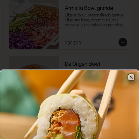
Arma tu Bowl grande
Elige tu bowl personalizado grande. 
Elige una base, dos mix-ins, dos 
toppings, y una salsa. Las proteínas 
se eligen y cobran por aparte.
$30.500
De Origen Bowl
Bowl de arroz con cilantro, cerdo 
desmechado, plátano maduro, pico 
de gallo, cilantro y guacamole.
Clo
$31.900
Ono Bowl
Bowl de arroz de sushi, salmón y 
atún marinados, aguacate, pepino 
asiático, zanahoria, edamames, 