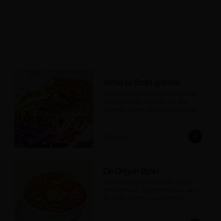
Arma tu Bowl grande
Elige tu bowl personalizado grande. 
Elige una base, dos mix-ins, dos 
toppings, y una salsa. Las proteínas 
se eligen y cobran por aparte.
$30.500
De Origen Bowl
Bowl de arroz con cilantro, cerdo 
desmechado, plátano maduro, pico 
de gallo, cilantro y guacamole.