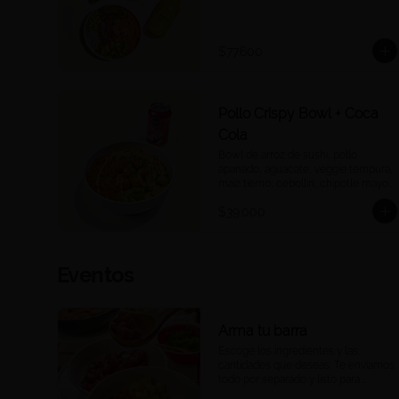
$77.600
Pollo Crispy Bowl + Coca
Cola
Bowl de arroz de sushi, pollo 
apanado, aguacate, veggie tempura, 
maíz tierno, cebollín, chipotle mayo 
y teriyaki + Cocacola a tu elección.
$39.000
Eventos
Arma tu barra
Escoge los ingredientes y las 
cantidades que deseas. Te enviamos 
todo por separado y listo para 
consumir, para que puedas armar 