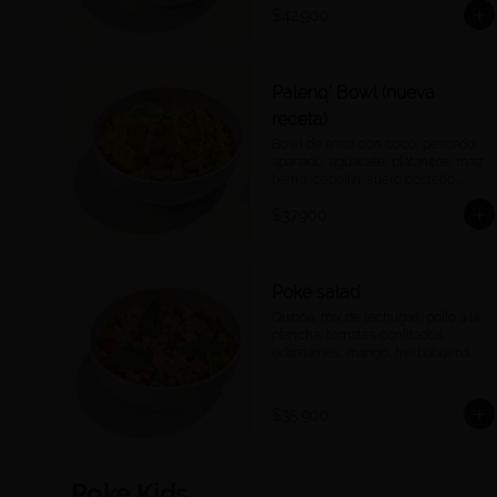
$42.900
Palenq' Bowl (nueva
receta)
Bowl de arroz con coco, pescado 
apanado, aguacate, platanitos, maíz 
tierno, cebollín, suero costeño, 
páprika y una rodaja de limón.
$37.900
Poke salad
Quinoa, mix de lechugas, pollo a la 
plancha, tomates confitados, 
edamames, mango, hierbabuena, 
salsa ponzu.
$35.900
Poke Kids