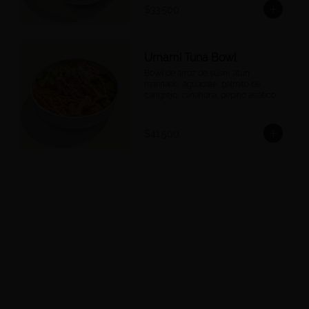
$33.500
Umami Tuna Bowl
Bowl de arroz de sushi, atún 
marinado, aguacate, palmito de 
cangrejo, zanahoria, pepino asiático, 
crispy wontons, ajonjolí y umami 
mayo.
$41.500