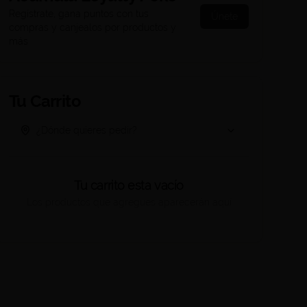
Regístrate, gana puntos con tus
Únete
compras y canjealos por productos y
más
Tu Carrito
¿Dónde quieres pedir?
Tu carrito esta vacío
Los productos que agregues aparecerán aquí