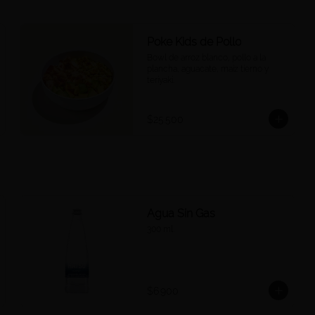
Poke Kids de Pollo
Bowl de arroz blanco, pollo a la 
plancha, aguacate, maíz tierno y 
teriyaki.
$25.500
Agua Sin Gas
300 ml.
$6.900