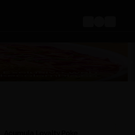
Login
Acumula
Loyalty Poke