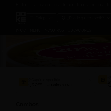
El domiciliario va entregar tu pedido en la portería de 
Categorías
¿Dónde quieres pedir?
INICIO
MENÚ
NOSOTROS
UBICACIONES
Cupón disponible
25
15% OFF — Usuarios nuevos
Po
Combos