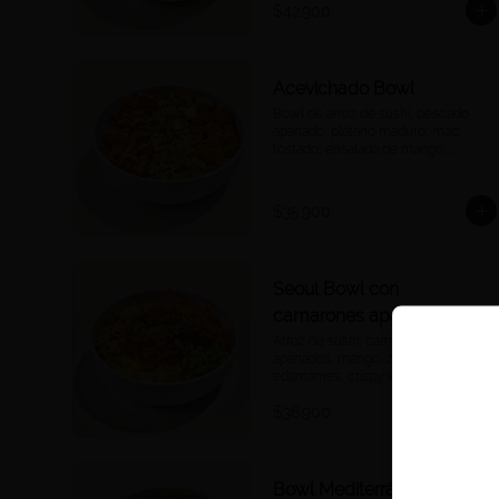
$42.900
Acevichado Bowl
Bowl de arroz de sushi, pescado 
apanado, plátano maduro, maíz 
tostado, ensalada de mango, 
aguacate, ají dulce, cebolla morada 
y cilantro, salsa acevichada.
$35.900
Seoul Bowl con
camarones apanados
Arroz de sushi, camarones 
apanados, mango, zanahoria, 
edamames, crispy wontons, 
furikake, salsa Korean BBQ.
$36.900
Bowl Mediterráneo de