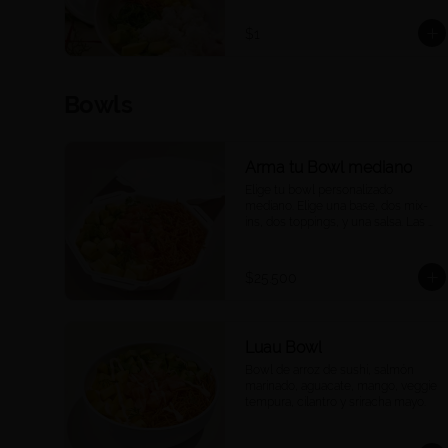
una barra de pokes en tu casa u 
oficina, a tu ritmo y a tu manera. 
$1
Ideal para compartir, eventos o 
reuniones. 

Las porciones corresponden a las 
Bowls
cantidades estándar de nuestros 
platos medianos.
Arma tu Bowl mediano
Elige tu bowl personalizado 
mediano. Elige una base, dos mix-
ins, dos toppings, y una salsa. Las 
proteínas se eligen y cobran por 
aparte.
$25.500
Luau Bowl
Bowl de arroz de sushi, salmón 
marinado, aguacate, mango, veggie 
tempura, cilantro y sriracha mayo.