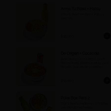
Arma Tu Bowl + Hatsu
Arma tu bowl mediano + Hatsu a 
elección.
$35.000
De Origen + Cocacola
Bowl de arroz con cilantro, cerdo 
desmechado, plátano maduro, pico 
de gallo, guacamole y cilantro + 
Coca Cola a tu elección.
$39.000
Poke Box Para 2
Elige 2 bowls medianos y 2 bebidas 
para disfrutar en familia.