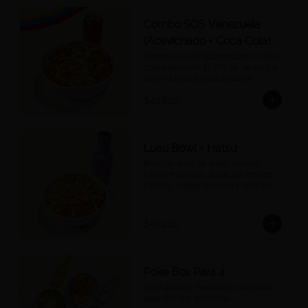
Combo SOS Venezuela
(Acevichado + Coca Cola)
Combo Acevichado mediano + Coca 
cola a elección. El 50% de las ventas 
serán donados a la fundación 
Impaktemos para apoyar a las 
$42.800
víctimas del terremoto en 
Venezuela.
Luau Bowl + Hatsu
Bowl de arroz de sushi, salmón 
fresco marinado, aguacate, mango, 
cilantro, veggie tempura y sriracha 
mayo más un Hatsu a tu elección.
$52.400
Poke Box Para 4
Elige 4 bowls medianos y 4 bebidas 
para disfrutar en familia.