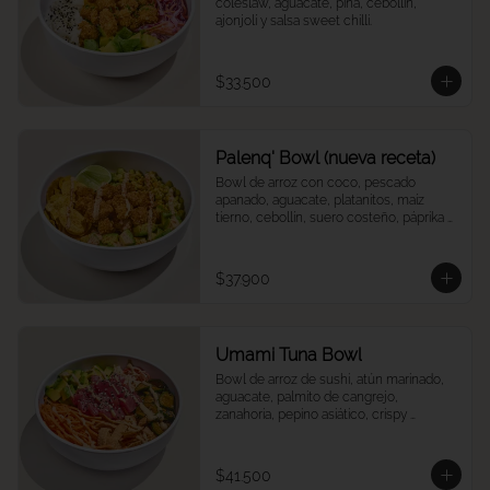
coleslaw, aguacate, piña, cebollín, 
ajonjolí y salsa sweet chilli.
$33.500
Palenq' Bowl (nueva receta)
Bowl de arroz con coco, pescado 
apanado, aguacate, platanitos, maíz 
tierno, cebollín, suero costeño, páprika y 
una rodaja de limón.
$37.900
Umami Tuna Bowl
Bowl de arroz de sushi, atún marinado, 
aguacate, palmito de cangrejo, 
zanahoria, pepino asiático, crispy 
wontons, ajonjolí y umami mayo.
$41.500