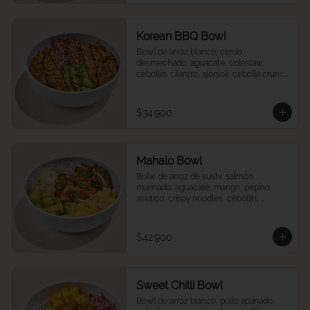
Korean BBQ Bowl
Bowl de arroz blanco, cerdo 
desmechado, aguacate, coleslaw, 
cebollín, cilantro, ajonjolí, cebolla crunch 
y salsa Korean BBQ.
$34.900
Mahalo Bowl
Bolw de arroz de sushi, salmón 
marinado, aguacate, mango, pepino 
asiático, crispy noodles, cebollín, 
jalapeños, cebolla morada, quinoa 
crocante y salsa acevichada
$42.900
Sweet Chilli Bowl
Bowl de arroz blanco, pollo apanado, 