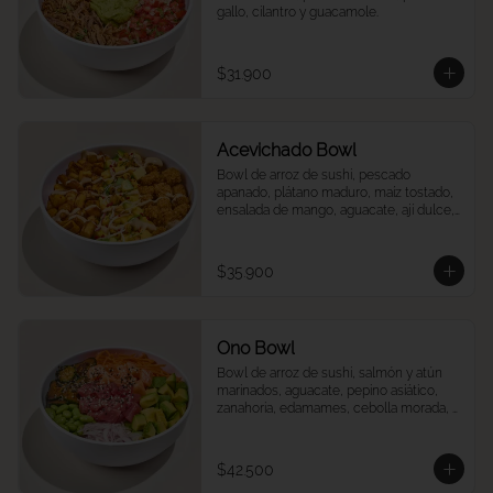
gallo, cilantro y guacamole.
$31.900
Acevichado Bowl
Bowl de arroz de sushi, pescado 
apanado, plátano maduro, maíz tostado, 
ensalada de mango, aguacate, ají dulce, 
cebolla morada y cilantro, salsa 
acevichada.
$35.900
Ono Bowl
Bowl de arroz de sushi, salmón y atún 
marinados, aguacate, pepino asiático, 
zanahoria, edamames, cebolla morada, 
ajonjolí y salsa ponzu.
$42.500