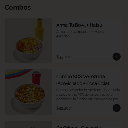
Combos
Arma Tu Bowl + Hatsu
Arma tu bowl mediano + Hatsu a 
elección.
$35.000
Combo SOS Venezuela
(Acevichado + Coca Cola)
Combo Acevichado mediano + Coca cola 
a elección. El 50% de las ventas serán 
donados a la fundación Impaktemos para 
apoyar a las víctimas del terremoto en 
$42.800
Venezuela.