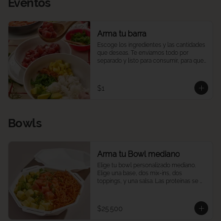
Eventos
Arma tu barra
Escoge los ingredientes y las cantidades 
que deseas. Te enviamos todo por 
separado y listo para consumir, para que 
puedas armar una barra de pokes en tu 
casa u oficina, a tu ritmo y a tu manera. 
Ideal para compartir, eventos o 
$1
reuniones. 

Las porciones corresponden a las 
cantidades estándar de nuestros platos 
Bowls
medianos.
Arma tu Bowl mediano
Elige tu bowl personalizado mediano. 
Elige una base, dos mix-ins, dos 
toppings, y una salsa. Las proteínas se 
eligen y cobran por aparte.
$25.500