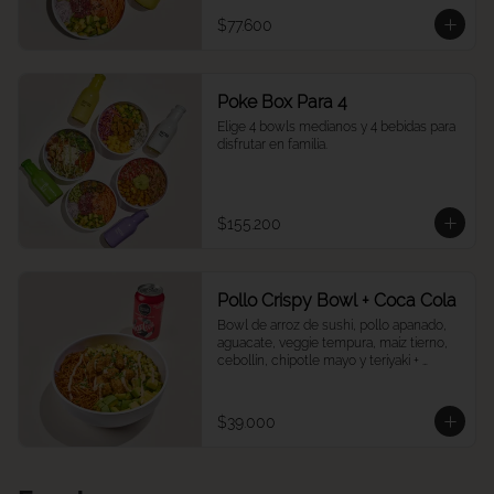
$77.600
Poke Box Para 4
Elige 4 bowls medianos y 4 bebidas para 
disfrutar en familia.
$155.200
Pollo Crispy Bowl + Coca Cola
Bowl de arroz de sushi, pollo apanado, 
aguacate, veggie tempura, maíz tierno, 
cebollín, chipotle mayo y teriyaki + 
Cocacola a tu elección.
$39.000