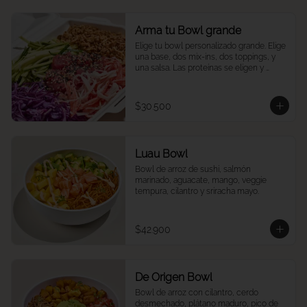
Arma tu Bowl grande
Elige tu bowl personalizado grande. Elige 
una base, dos mix-ins, dos toppings, y 
una salsa. Las proteínas se eligen y 
cobran por aparte.
$30.500
Luau Bowl
Bowl de arroz de sushi, salmón 
marinado, aguacate, mango, veggie 
tempura, cilantro y sriracha mayo.
$42.900
De Origen Bowl
Bowl de arroz con cilantro, cerdo 
desmechado, plátano maduro, pico de 