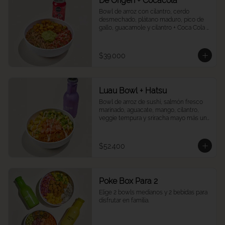
De Origen + Cocacola
Bowl de arroz con cilantro, cerdo 
desmechado, plátano maduro, pico de 
gallo, guacamole y cilantro + Coca Cola a 
tu elección.
$39.000
Luau Bowl + Hatsu
Bowl de arroz de sushi, salmón fresco 
marinado, aguacate, mango, cilantro, 
veggie tempura y sriracha mayo más un 
Hatsu a tu elección.
$52.400
Poke Box Para 2
Elige 2 bowls medianos y 2 bebidas para 
disfrutar en familia.