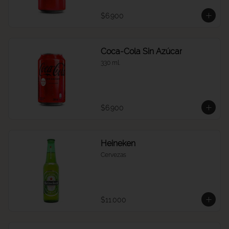
$6.900
Coca-Cola Sin Azúcar
330 ml.
$6.900
Heineken
Cervezas
$11.000