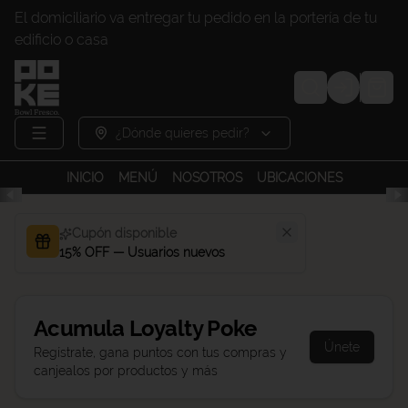
El domiciliario va entregar tu pedido en la portería de tu
edificio o casa
Login
¿Dónde quieres pedir?
INICIO
MENÚ
NOSOTROS
UBICACIONES
Cupón disponible
15% OFF — Usuarios nuevos
Acumula
Loyalty Poke
Únete
Regístrate, gana puntos con tus compras y
canjealos por productos y más