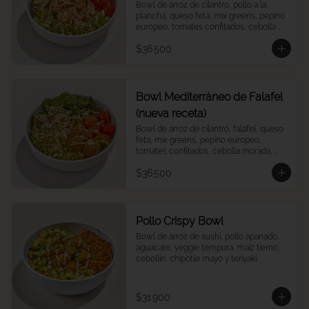
Bowl de arroz de cilantro, pollo a la 
plancha, queso feta, mix greens, pepino 
europeo, tomates confitados, cebolla 
morada, quinoa crocantes, y vinagreta 
$36.500
green goddess.
Bowl Mediterráneo de Falafel
(nueva receta)
Bowl de arroz de cilantro, falafel, queso 
feta, mix greens, pepino europeo, 
tomates confitados, cebolla morada, 
quinoa crocantes, y vinagreta green 
$36.500
goddess.
Pollo Crispy Bowl
Bowl de arroz de sushi, pollo apanado, 
aguacate, veggie tempura, maíz tierno, 
cebollín, chipotle mayo y teriyaki.
$31.900