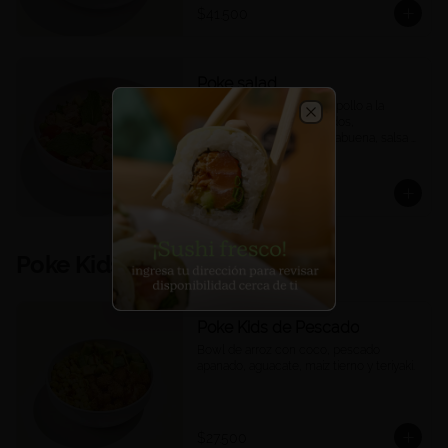
$41.500
Poke salad
Quinoa, mix de lechugas, pollo a la 
plancha, tomates confitados, 
Close
edamames, mango, hierbabuena, salsa 
ponzu.
$35.900
Poke Kids
Poke Kids de Pescado
Bowl de arroz con coco, pescado 
apanado, aguacate, maíz tierno y teriyaki.
$27.500