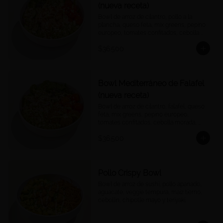
(nueva receta)
Bowl de arroz de cilantro, pollo a la 
plancha, queso feta, mix greens, pepino 
europeo, tomates confitados, cebolla 
morada, quinoa crocantes, y vinagreta 
$36.500
green goddess.
Bowl Mediterráneo de Falafel
(nueva receta)
Bowl de arroz de cilantro, falafel, queso 
feta, mix greens, pepino europeo, 
tomates confitados, cebolla morada, 
quinoa crocantes, y vinagreta green 
$36.500
goddess.
Pollo Crispy Bowl
Bowl de arroz de sushi, pollo apanado, 
aguacate, veggie tempura, maíz tierno, 
cebollín, chipotle mayo y teriyaki.