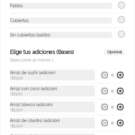
Palitos
$6.900
Cubiertos
Sin cubiertos/palitos
Coca-Cola Sin Azúcar
330 ml.
Elige tus adiciones (Bases)
Opcional
Seleccione al menos 1
$6.900
Arroz de sushi (adición)
0
+
$8.500
Arroz con coco (adición)
0
Heineken
+
$7.500
Cervezas
Arroz blanco (adición)
0
+
$5.500
Arroz de cilantro (adición)
0
$11.000
+
$5.500