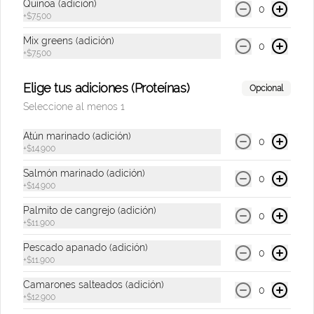
Quinoa (adición)
0
+
$7.500
Mr Tea Durazno
Mix greens (adición)
300 ml.
0
+
$7.500
Elige tus adiciones (Proteínas)
Opcional
$6.000
Seleccione al menos 1
Atún marinado (adición)
0
+
$14.900
Mr Tea Limón
300 ml.
Salmón marinado (adición)
0
+
$14.900
Palmito de cangrejo (adición)
0
+
$11.900
$6.000
Pescado apanado (adición)
0
+
$11.900
Soda Hatsu Frambuesa
Camarones salteados (adición)
0
Bebida gasificada sabor a frambuesa & 
+
$12.900
rosas de 300 Ml.