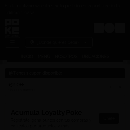
El domiciliario va entregar tu pedido en la portería de tu
edificio o casa
Login
¿Dónde quieres pedir?
INICIO
MENÚ
NOSOTROS
UBICACIONES
Tienes
1
cupón disponible
15% OFF
Usuarios nuevos
Acumula
Loyalty Poke
Únete
Regístrate, gana puntos con tus compras y
canjealos por productos y más