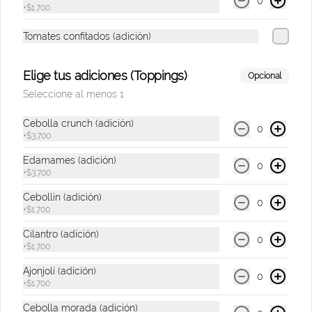
0
+
$1.700
Tomates confitados (adición)
$9.500
Elige tus adiciones (Toppings)
Opcional
Te Hatsu Lila
Seleccione al menos 1
Bebida con té blanco con sabor a flor de 
cerezo de 400 ml.
Cebolla crunch (adición)
0
+
$3.700
Edamames (adición)
0
$9.500
+
$3.700
Cebollín (adición)
0
+
$1.700
Te Hatsu Negro
Cilantro (adición)
Bebida con té negro & jugo de limón de 
0
+
$1.700
400 ml.
Ajonjolí (adición)
0
+
$1.700
$9.500
Cebolla morada (adición)