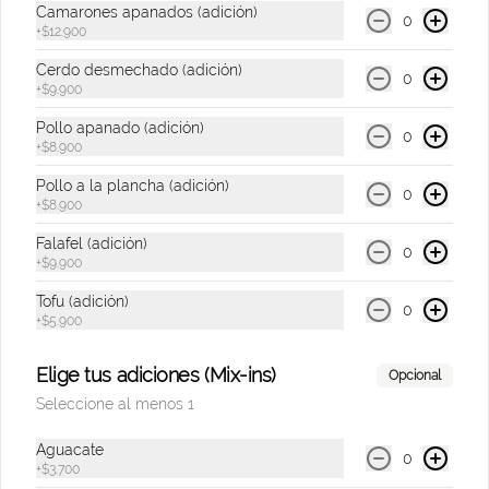
Camarones apanados (adición)
0
+
$12.900
$8.500
Cerdo desmechado (adición)
0
+
$9.900
Pollo apanado (adición)
0
Soda Hatsu Sandia
+
$8.900
Bebida gasificada sabor a sandía & 
Pollo a la plancha (adición)
albahaca de 300 Ml.
0
+
$8.900
Falafel (adición)
0
+
$9.900
$8.500
Tofu (adición)
0
+
$5.900
Soda Hatsu Uva Blanca
Bebida gasificada sabor a uva blanca & 
Elige tus adiciones (Mix-ins)
Opcional
romero de 300 Ml.
Seleccione al menos 1
Aguacate
0
$8.500
+
$3.700