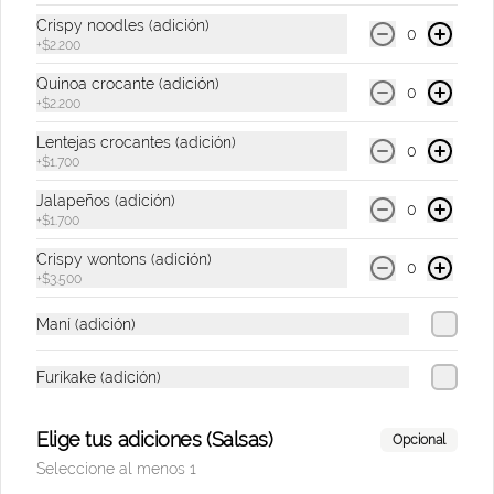
Crispy noodles (adición)
0
+
$2.200
$9.500
Quinoa crocante (adición)
0
+
$2.200
Lentejas crocantes (adición)
0
Tres Cordilleras
+
$1.700
Cervezas
Jalapeños (adición)
0
+
$1.700
Crispy wontons (adición)
0
$11.000
+
$3.500
Maní (adición)
Combos Presenciales
Furikake (adición)
Combo SOS Venezuela
Elige tus adiciones (Salsas)
Opcional
(Acevichado + Coca Cola)
Seleccione al menos 1
Combo Acevichado mediano + Coca cola 
a elección. El 50% de las ventas serán 