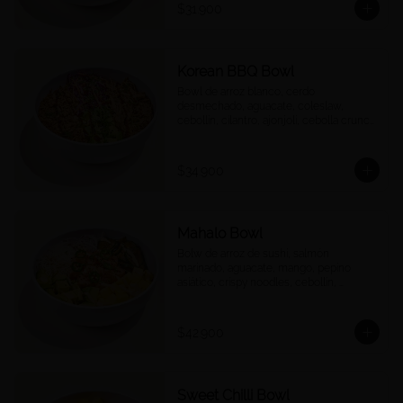
$31.900
Korean BBQ Bowl
Bowl de arroz blanco, cerdo 
desmechado, aguacate, coleslaw, 
cebollín, cilantro, ajonjolí, cebolla crunch 
y salsa Korean BBQ.
$34.900
Mahalo Bowl
Bolw de arroz de sushi, salmón 
marinado, aguacate, mango, pepino 
asiático, crispy noodles, cebollín, 
jalapeños, cebolla morada, quinoa 
crocante y salsa acevichada
$42.900
Sweet Chilli Bowl