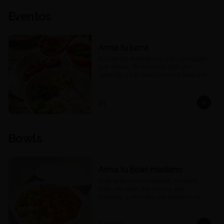
Eventos
Arma tu barra
Escoge los ingredientes y las cantidades 
que deseas. Te enviamos todo por 
separado y listo para consumir, para que 
puedas armar una barra de pokes en tu 
casa u oficina, a tu ritmo y a tu manera. 
Ideal para compartir, eventos o 
$1
reuniones. 

Las porciones corresponden a las 
cantidades estándar de nuestros platos 
Bowls
medianos.
Arma tu Bowl mediano
Elige tu bowl personalizado mediano. 
Elige una base, dos mix-ins, dos 
toppings, y una salsa. Las proteínas se 
eligen y cobran por aparte.