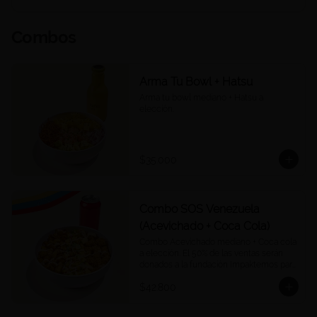
Combos
Arma Tu Bowl + Hatsu
Arma tu bowl mediano + Hatsu a 
elección.
$35.000
Combo SOS Venezuela
(Acevichado + Coca Cola)
Combo Acevichado mediano + Coca cola 
a elección. El 50% de las ventas serán 
donados a la fundación Impaktemos para 
apoyar a las víctimas del terremoto en 
$42.800
Venezuela.