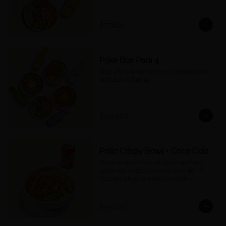
$77.600
Poke Box Para 4
Elige 4 bowls medianos y 4 bebidas para 
disfrutar en familia.
$155.200
Pollo Crispy Bowl + Coca Cola
Bowl de arroz de sushi, pollo apanado, 
aguacate, veggie tempura, maíz tierno, 
cebollín, chipotle mayo y teriyaki + 
Cocacola a tu elección.
$39.000