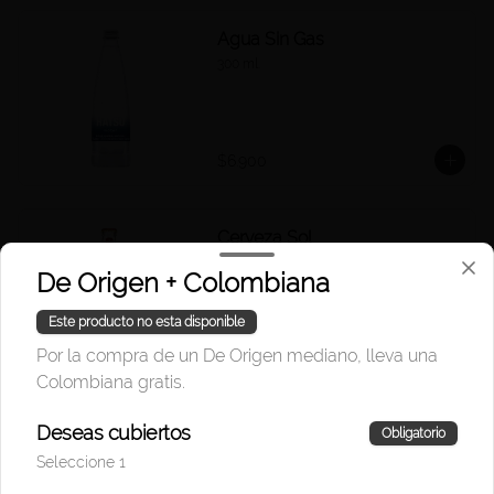
Agua Sin Gas
300 ml.
$6.900
Cerveza Sol
Cervezas
De Origen + Colombiana
Este producto no esta disponible
Por la compra de un De Origen mediano, lleva una
$10.000
Colombiana gratis.
Deseas cubiertos
Coca-Cola Normal
Obligatorio
Seleccione 1
330 ml.