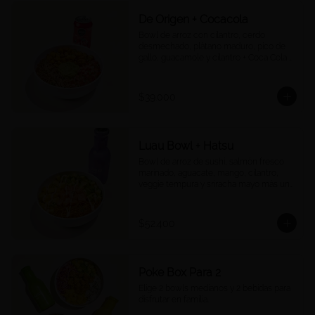
De Origen + Cocacola
Bowl de arroz con cilantro, cerdo 
desmechado, plátano maduro, pico de 
gallo, guacamole y cilantro + Coca Cola a 
tu elección.
$39.000
Luau Bowl + Hatsu
Bowl de arroz de sushi, salmón fresco 
marinado, aguacate, mango, cilantro, 
veggie tempura y sriracha mayo más un 
Hatsu a tu elección.
$52.400
Poke Box Para 2
Elige 2 bowls medianos y 2 bebidas para 
disfrutar en familia.