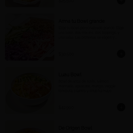
$25.500
Arma tu Bowl grande
Elige tu bowl personalizado grande. Elige 
una base, dos mix-ins, dos toppings, y 
una salsa. Las proteínas se eligen y 
cobran por aparte.
$30.500
Luau Bowl
Bowl de arroz de sushi, salmón 
marinado, aguacate, mango, veggie 
tempura, cilantro y sriracha mayo.
$42.900
De Origen Bowl