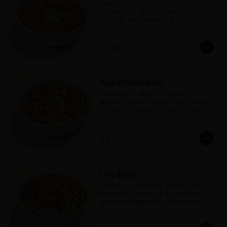
Bowl de arroz con cilantro, cerdo 
desmechado, plátano maduro, pico de 
gallo, cilantro y guacamole.
$31.900
Acevichado Bowl
Bowl de arroz de sushi, pescado 
apanado, plátano maduro, maíz tostado, 
ensalada de mango, aguacate, ají dulce, 
cebolla morada y cilantro, salsa 
acevichada.
$35.900
Ono Bowl
Bowl de arroz de sushi, salmón y atún 
marinados, aguacate, pepino asiático, 
zanahoria, edamames, cebolla morada, 
ajonjolí y salsa ponzu.