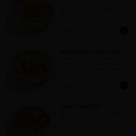
Bowl de arroz blanco, pollo apanado, 
coleslaw, aguacate, piña, cebollín, 
ajonjolí y salsa sweet chilli.
$33.500
Palenq' Bowl (nueva receta)
Bowl de arroz con coco, pescado 
apanado, aguacate, platanitos, maíz 
tierno, cebollín, suero costeño, páprika y 
una rodaja de limón.
$37.900
Umami Tuna Bowl
Bowl de arroz de sushi, atún marinado, 
aguacate, palmito de cangrejo, 
zanahoria, pepino asiático, crispy 
wontons, ajonjolí y umami mayo.